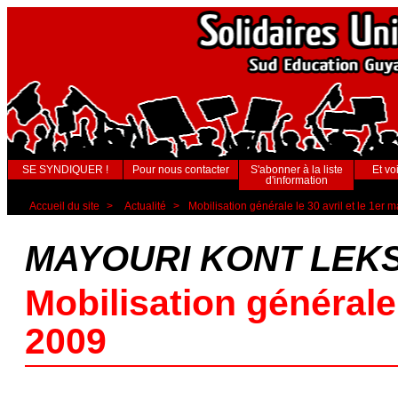
SE SYNDIQUER !
Pour nous contacter
S'abonner à la liste
Et voi
d'information
Accueil du site
>
Actualité
>
Mobilisation générale le 30 avril et le 1er 
MAYOURI KONT LEK
Mobilisation générale 
2009