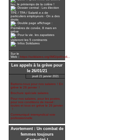
feu, le printemps de la colère !
Dossier central : Les élection
TPE / TPA / Salarié.e.s de
particuliers employeurs - On a des
droits
Double page affichage :
Premières de corvée, 8 mars en
grève
Pour la vie. les zapatistes
visiteront les 5 continents
Infos Solidaires
Sur le
Web :
https://solidaires.org/IMG/pdf/soli...
Les appels à la grève pour
le 26/01/21
jeudi 21 janvier 2021
Battons-nous pour nos salaires ! En
grève le 26 janvier !
Brochure spéciale salaires
Pour nos salaires, pour les postes,
pour nos conditions de travail :
toutes et tous en grève le 26 janvier
!
Communiqué intersyndical voie
professionnelle
Avortement : Un combat de
femmes toujours