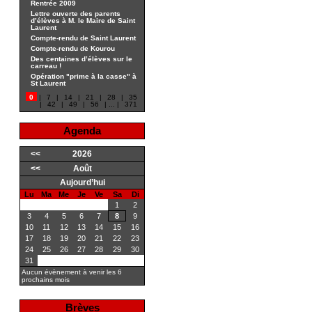
Rentrée 2009
Lettre ouverte des parents
d’élèves à M. le Maire de Saint
Laurent
Compte-rendu de Saint Laurent
Compte-rendu de Kourou
Des centaines d’élèves sur le
carreau !
Opération "prime à la casse" à
St Laurent
0
|
7
|
14
|
21
|
28
|
35
|
42
|
49
|
56
|
...
|
371
Agenda
<<
2026
<<
Août
Aujourd’hui
Lu
Ma
Me
Je
Ve
Sa
Di
1
2
3
4
5
6
7
8
9
10
11
12
13
14
15
16
17
18
19
20
21
22
23
24
25
26
27
28
29
30
31
Aucun évènement à venir les 6
prochains mois
Brèves