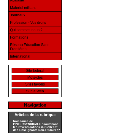
Actualité
Matériel militant
Journaux
Profession - Vos droits
Qui sommes-nous ?
Formations
Réseau Education Sans
Frontières
International
Site fédéral
Mots-clés
Sites favoris
Sur le Web
Navigation
Articles de la rubrique
Naissance de
l’INTERSYNDICALE "soutenant
les revendications du Collectif
des Enseignants Non-Titulaires"