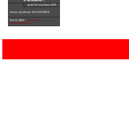
d’actualité !
jeudi 19 novembre 2020
Union syndicale SOLIDAIRES
Sur le Web :
Le tract en
téléchargement