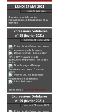
LUNDI 17 MAI 2021
jeudi 29 avril 2021
Journée mondiale contre
l’homophobie, la transphobie et la
biphobie
Expressions Solidaires
n° 99 (février 2021)
mercredi 24 février 2021
Edito : Après l’hiver du couvre-
feu, le printemps de la colère !
Dossier central : Les élection
TPE / TPA / Salarié.e.s de
particuliers employeurs - On a des
droits
Double page affichage :
Premières de corvée, 8 mars en
grève
Pour la vie. les zapatistes
visiteront les 5 continents
Infos Solidaires
Sur le Web :
En téléchargement
Expressions Solidaires
n° 99 (février 2021)
mercredi 24 février 2021
Edito : Après l’hiver du couvre-