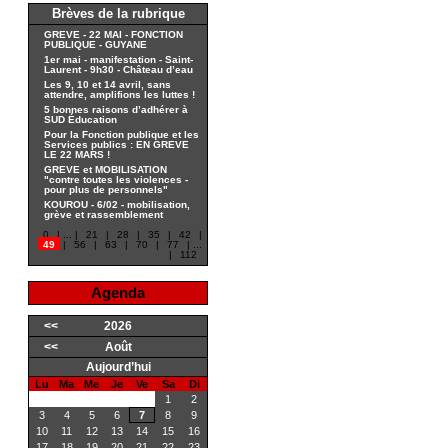
Brèves de la rubrique
GREVE - 22 MAI - FONCTION
PUBLIQUE - GUYANE
1er mai - manifestation - Saint-
Laurent - 9h30 - Château d’eau
Les 9, 10 et 14 avril, sans
attendre, amplifions les luttes !
5 bonnes raisons d’adhérer à
SUD Éducation
Pour la Fonction publique et les
Services publics : EN GREVE
LE 22 MARS !
GREVE et MOBILISATION
"contre toutes les violences -
pour plus de personnels"
KOUROU - 6/02 - mobilisation,
grève et rassemblement
0
|
...
|
21
|
28
|
35
|
42
|
49
|
56
|
63
|
70
|
77
|
...
|
112
Agenda
<<
2026
<<
Août
Aujourd’hui
Lu
Ma
Me
Je
Ve
Sa
Di
1
2
3
4
5
6
7
8
9
10
11
12
13
14
15
16
17
18
19
20
21
22
23