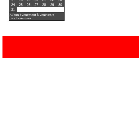
24
25
26
27
28
29
30
31
Aucun évènement à venir les 6
prochains mois