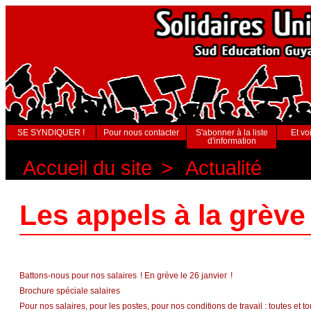
SE SYNDIQUER !
Pour nous contacter
S'abonner à la liste
Et voi
d'information
Accueil du site
>
Actualité
Les appels à la grève
Battons-nous pour nos salaires ! En grève le 26 janvier !
Brochure spéciale salaires
Pour nos salaires, pour les postes, pour nos conditions de travail : toutes et t