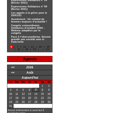
Expressions Solidaires n° 99
(février 2021)
Expressions Solidaires n° 99
(février 2021)
Les appels à la grève pour le
26/01/21
Avortement : Un combat de
femmes toujours d’actualité !
Congrès extraordinaire
Solidaires d’octobre 2020 -
Motions adoptées par le
congrès
Face à l’obscurantisme, faisons
grandir une société unie et
fraternelle
0
|
7
|
14
|
21
|
28
|
35
|
42
|
49
|
56
|
...
|
112
Agenda
<<
2026
<<
Août
Aujourd’hui
Lu
Ma
Me
Je
Ve
Sa
Di
1
2
3
4
5
6
7
8
9
10
11
12
13
14
15
16
17
18
19
20
21
22
23
24
25
26
27
28
29
30
31
Aucun évènement à venir les 6
prochains mois