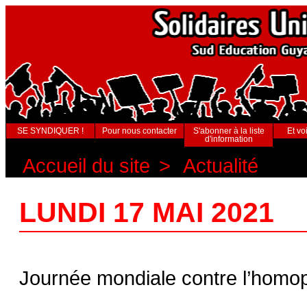
SE SYNDIQUER !
Pour nous contacter
S'abonner à la liste
Et voi
d'information
Accueil du site
>
Actualité
LUNDI 17 MAI 2021
Journée mondiale contre l’homoph