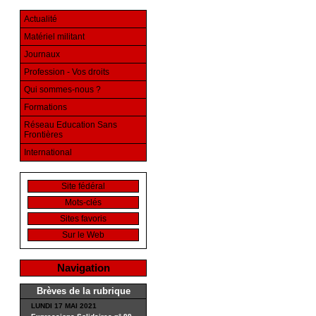
Actualité
Matériel militant
Journaux
Profession - Vos droits
Qui sommes-nous ?
Formations
Réseau Education Sans
Frontières
International
Site fédéral
Mots-clés
Sites favoris
Sur le Web
Navigation
Brèves de la rubrique
LUNDI 17 MAI 2021