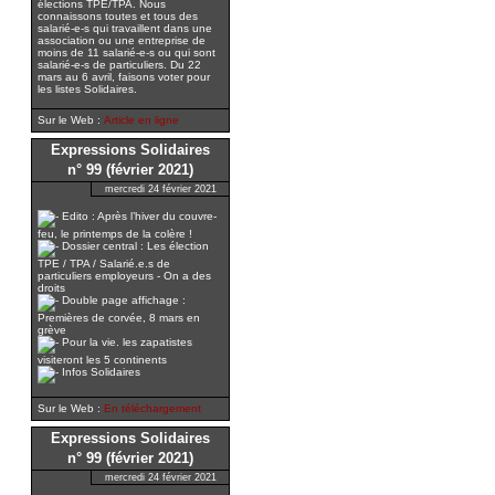
élections TPE/TPA. Nous
connaissons toutes et tous des
salarié-e-s qui travaillent dans une
association ou une entreprise de
moins de 11 salarié-e-s ou qui sont
salarié-e-s de particuliers. Du 22
mars au 6 avril, faisons voter pour
les listes Solidaires.
Sur le Web :
Article en ligne
Expressions Solidaires
n° 99 (février 2021)
mercredi 24 février 2021
Edito : Après l’hiver du couvre-
feu, le printemps de la colère !
Dossier central : Les élection
TPE / TPA / Salarié.e.s de
particuliers employeurs - On a des
droits
Double page affichage :
Premières de corvée, 8 mars en
grève
Pour la vie. les zapatistes
visiteront les 5 continents
Infos Solidaires
Sur le Web :
En téléchargement
Expressions Solidaires
n° 99 (février 2021)
mercredi 24 février 2021