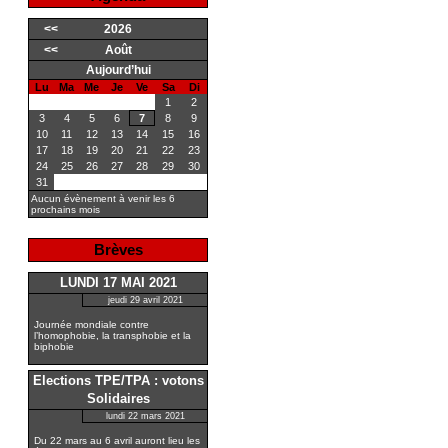
<<
2026
<<
Août
Aujourd’hui
Lu
Ma
Me
Je
Ve
Sa
Di
1
2
3
4
5
6
7
8
9
10
11
12
13
14
15
16
17
18
19
20
21
22
23
24
25
26
27
28
29
30
31
Aucun évènement à venir les 6
prochains mois
Brèves
LUNDI 17 MAI 2021
jeudi 29 avril 2021
Journée mondiale contre
l’homophobie, la transphobie et la
biphobie
Elections TPE/TPA : votons
Solidaires
lundi 22 mars 2021
Du 22 mars au 6 avril auront lieu les