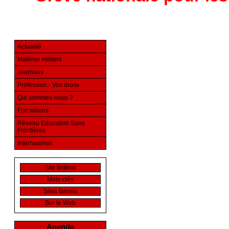
Actualité
Matériel militant
Journaux
Profession - Vos droits
Qui sommes-nous ?
Formations
Réseau Education Sans
Frontières
International
Site fédéral
Mots-clés
Sites favoris
Sur le Web
Agenda