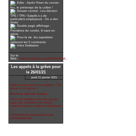
Edito : Après l’hiver du couvre-
feu, le printemps de la colère !
Dossier central : Les élection
TPE / TPA / Salarié.e.s de
particuliers employeurs - On a des
droits
Double page affichage :
Premières de corvée, 8 mars en
grève
Pour la vie. les zapatistes
visiteront les 5 continents
Infos Solidaires
Sur le
Web :
https://solidaires.org/IMG/pdf/soli...
Les appels à la grève pour
le 26/01/21
jeudi 21 janvier 2021
Battons-nous pour nos salaires ! En
grève le 26 janvier !
Brochure spéciale salaires
Pour nos salaires, pour les postes,
pour nos conditions de travail :
toutes et tous en grève le 26 janvier
!
Communiqué intersyndical voie
professionnelle