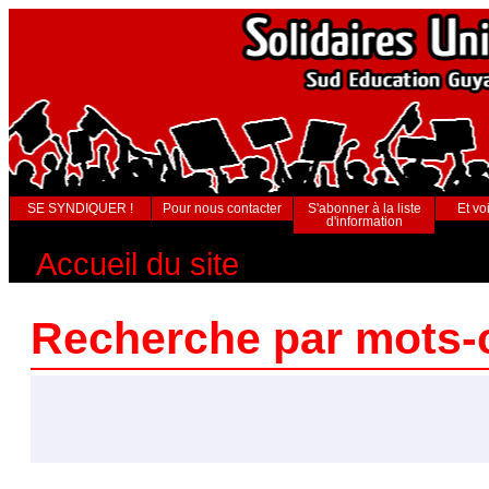
SE SYNDIQUER !
Pour nous contacter
S'abonner à la liste
Et voi
d'information
Accueil du site
Recherche par mots-