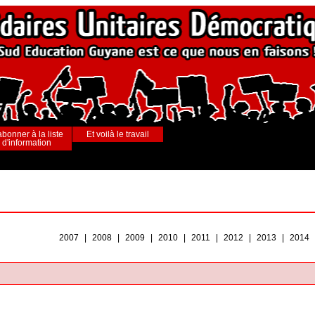
abonner à la liste
Et voilà le travail
d'information
2007
|
2008
|
2009
|
2010
|
2011
|
2012
|
2013
|
2014