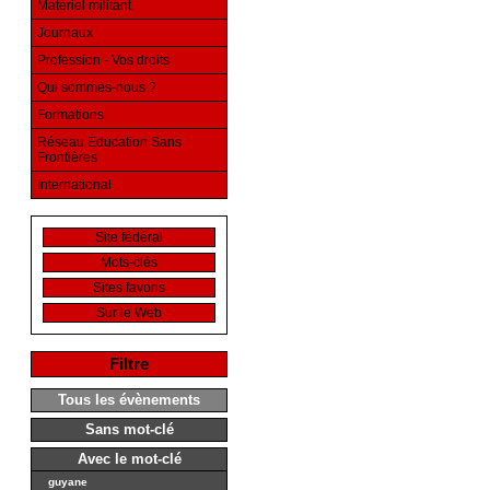
Matériel militant
Journaux
Profession - Vos droits
Qui sommes-nous ?
Formations
Réseau Education Sans
Frontières
International
Site fédéral
Mots-clés
Sites favoris
Sur le Web
Filtre
Tous les évènements
Sans mot-clé
Avec le mot-clé
guyane