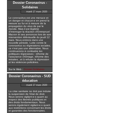
Dossier Coronavirus -
Solidaires
mardi 17 mars 2020
Le coronavirus est une menace et
un danger et chacun-e en prend la
mesure au fur et à mesure de la
propagation du virus de par le
monde. Mais il est légitime
d’interroger la réaction d’Emmanuel
Macron et ses annonces lors de son
intervention télévisuelle du jeudi 12
mars. Nous entrons dans une
nouvelle période. Lutte contre le
coronavirus ou régressions sociales,
ce n’est pas une alternative. Nous
continuerons à combattre les
politiques régressives : réforme de
l’assurance chômage, réforme des
retraites...et à refuser la répression
et les violences policières.
Sur le Web :
Dossier Solidaires
Dossier Coronavirus - SUD
éducation
mardi 17 mars 2020
La crise sanitaire ne doit pas induire
la suspension de l’état de droit.
Nous serons vigilant-e-s quant au
respect des libertés publiques et
des droits fondamentaux. Nous
serons également vigilant-e-s quant
aux restrictions concernant les droits
et garanties des fonctionnaires.