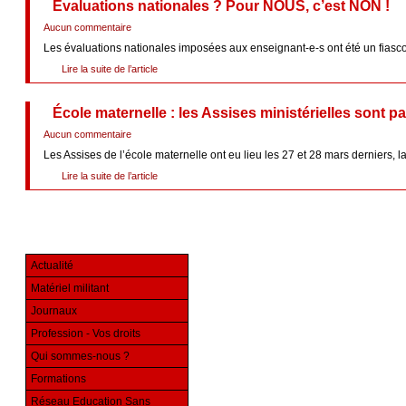
Évaluations nationales ? Pour NOUS, c’est NON !
Aucun commentaire
Les évaluations nationales imposées aux enseignant-e-s ont été un fiasco :
Lire la suite de l’article
École maternelle : les Assises ministérielles sont 
Aucun commentaire
Les Assises de l’école maternelle ont eu lieu les 27 et 28 mars derniers, lais
Lire la suite de l’article
Actualité
Matériel militant
Journaux
Profession - Vos droits
Qui sommes-nous ?
Formations
Réseau Education Sans