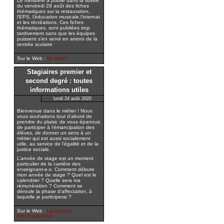
Le ministère a publié dans la soirée
du vendredi 28 août des fiches
thématiques sur la restauration,
l’EPS, l’éducation musicale,l’internat
et les récréations. Ces fiches
thématiques, sont publiées trop
tardivement sans que les équipes
puissent s’en servir en amont de la
rentrée scolaire
Sur le Web :
(la suite)
Stagiaires premier et
second degré : toutes
informations utiles
lundi 24 août 2020
Bienvenue dans le métier ! Nous
vous souhaitons tout d’abord de
prendre du plaisir, de vous épanouir,
de participer à l’émancipation des
élèves, de donner un sens à un
métier qui est aussi socialement
utile, au service de l’égalité et de la
justice sociale.
L’année de stage est un moment
particulier de la carrière des
enseignant-e-s. Comment débute
mon année de stage ? Quel est le
calendrier ? Quelle sera ma
rémunération ? Comment se
déroule la phase d’affectation, à
laquelle je participerai ?
Sur le Web :
La suite en
téléchargement