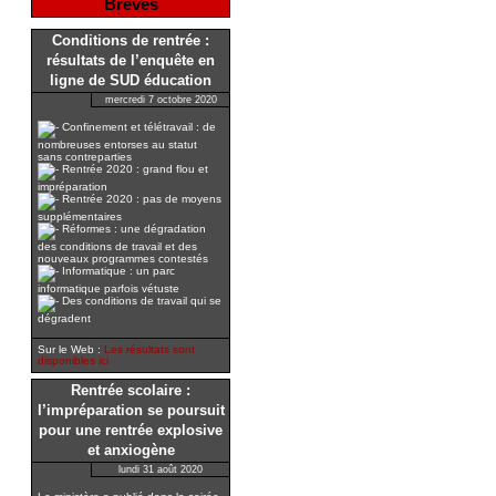
Brèves
Conditions de rentrée :
résultats de l’enquête en
ligne de SUD éducation
mercredi 7 octobre 2020
Confinement et télétravail : de
nombreuses entorses au statut
sans contreparties
Rentrée 2020 : grand flou et
impréparation
Rentrée 2020 : pas de moyens
supplémentaires
Réformes : une dégradation
des conditions de travail et des
nouveaux programmes contestés
Informatique : un parc
informatique parfois vétuste
Des conditions de travail qui se
dégradent
Sur le Web :
Les résultats sont
disponibles ici
Rentrée scolaire :
l’impréparation se poursuit
pour une rentrée explosive
et anxiogène
lundi 31 août 2020