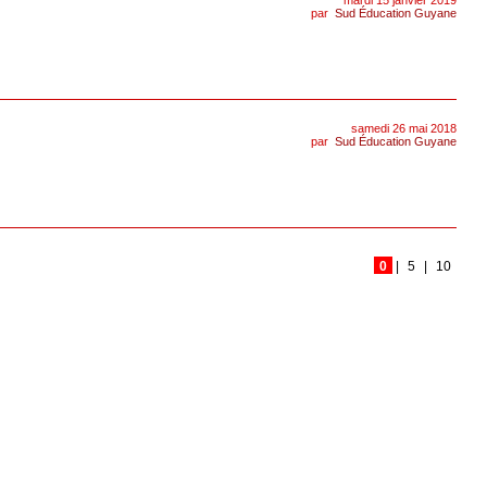
mardi 15 janvier 2019
par
Sud Éducation Guyane
samedi 26 mai 2018
par
Sud Éducation Guyane
0
|
5
|
10