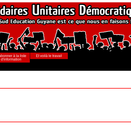
abonner à la liste
Et voilà le travail
d'information