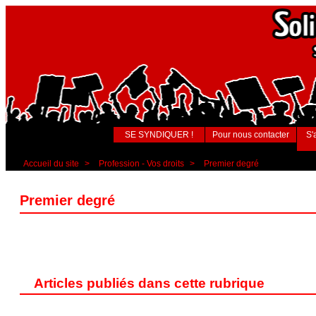
SE SYNDIQUER !
Pour nous contacter
S'
Accueil du site
>
Profession - Vos droits
>
Premier degré
Premier degré
Articles publiés dans cette rubrique