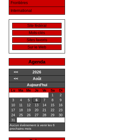
Frontières
International
Site fédéral
Mots-clés
Sites favoris
Sur le Web
Agenda
<<
2026
<<
Août
Aujourd’hui
Lu
Ma
Me
Je
Ve
Sa
Di
1
2
3
4
5
6
7
8
9
10
11
12
13
14
15
16
17
18
19
20
21
22
23
24
25
26
27
28
29
30
31
Aucun évènement à venir les 6
prochains mois