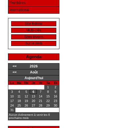
Frontières
International
Site fédéral
Mots-clés
Sites favoris
Sur le Web
Agenda
<<
2026
<<
Août
Aujourd’hui
Lu
Ma
Me
Je
Ve
Sa
Di
1
2
3
4
5
6
7
8
9
10
11
12
13
14
15
16
17
18
19
20
21
22
23
24
25
26
27
28
29
30
31
Aucun évènement à venir les 6
prochains mois