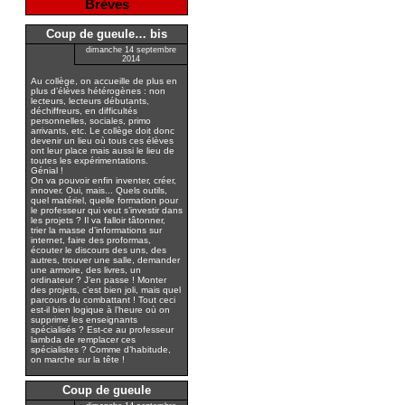
Brèves
Coup de gueule… bis
dimanche 14 septembre
2014
Au collège, on accueille de plus en
plus d’élèves hétérogènes : non
lecteurs, lecteurs débutants,
déchiffreurs, en difficultés
personnelles, sociales, primo
arrivants, etc. Le collège doit donc
devenir un lieu où tous ces élèves
ont leur place mais aussi le lieu de
toutes les expérimentations.
Génial !
On va pouvoir enfin inventer, créer,
innover. Oui, mais... Quels outils,
quel matériel, quelle formation pour
le professeur qui veut s’investir dans
les projets ? Il va falloir tâtonner,
trier la masse d’informations sur
internet, faire des proformas,
écouter le discours des uns, des
autres, trouver une salle, demander
une armoire, des livres, un
ordinateur ? J’en passe ! Monter
des projets, c’est bien joli, mais quel
parcours du combattant ! Tout ceci
est-il bien logique à l’heure où on
supprime les enseignants
spécialisés ? Est-ce au professeur
lambda de remplacer ces
spécialistes ? Comme d’habitude,
on marche sur la tête !
Coup de gueule