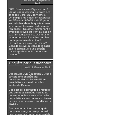
dimanche 14 septembre
2014
80% d’une classe d’âge au bac !
C’était une révolution. L’égalité des
chances... etc. Oui, on y arrive.
On trafique les notes, on fait passer
les élèves au bénéfice de l’âge, on
les maintient dans le système sans
leur donner les moyens de réussir....
j’en passe ! On arrive maintenant à
avoir des élèves qui vont au bac en
sachant tout juste lire. Oui, tout le
monde peut avoir son bac, un bac
bradé pour faire du chiffre !
De quel intérêt parle-t-on alors ?
Celui de l’élève ou celui de la sacro-
sainte statistique d’une société
dans laquelle seul le rendement
compte ?
Enquête par questionnaire
jeudi 13 décembre 2012
Dès janvier SUD Éducation Guyane
lancera une enquête par
questionnaire sur les conditions
matérielles de travail dans les
écoles de Guyane.
L’objectif est pour nous de recueillir
des données chiffrées histoire de
dresser une liste assez exhaustive
de problèmes rencontrés au niveau
de nos extraordinaires conditions de
travail...
Pour mener à bien cette enquête
nous avons reçu un coup de main
des camarades du département de