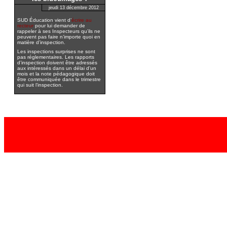
jeudi 13 décembre 2012
SUD Éducation vient d’
écrire au
recteur
pour lui demander de
rappeler à ses Inspecteurs qu’ils ne
peuvent pas faire n’importe quoi en
matière d’inspection.
Les inspections surprises ne sont
pas réglementaires. Les rapports
d’inspection doivent être adressés
aux intéressés dans un délai d’un
mois et la note pédagogique doit
être communiquée dans le trimestre
qui suit l’inspection.