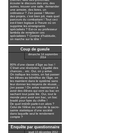
écouter le discours des uns, des
autres, trouver une salle, demander
une armoire, des livres, un
ordinateur ? J’en passe ! Monter
des projets, c’est bien joli, mais quel
parcours du combattant ! Tout ceci
est-il bien logique à l’heure où on
supprime les enseignants
spécialisés ? Est-ce au professeur
lambda de remplacer ces
spécialistes ? Comme d’habitude,
on marche sur la tête !
Coup de gueule
dimanche 14 septembre
2014
80% d’une classe d’âge au bac !
C’était une révolution. L’égalité des
chances... etc. Oui, on y arrive.
On trafique les notes, on fait passer
les élèves au bénéfice de l’âge, on
les maintient dans le système sans
leur donner les moyens de réussir....
j’en passe ! On arrive maintenant à
avoir des élèves qui vont au bac en
sachant tout juste lire. Oui, tout le
monde peut avoir son bac, un bac
bradé pour faire du chiffre !
De quel intérêt parle-t-on alors ?
Celui de l’élève ou celui de la sacro-
sainte statistique d’une société
dans laquelle seul le rendement
compte ?
Enquête par questionnaire
jeudi 13 décembre 2012