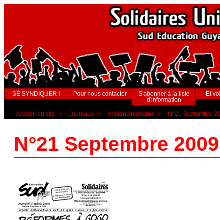
SE SYNDIQUER !
Pour nous contacter
S'abonner à la liste
Et voi
d'information
Accueil du site
>
Journaux
>
Anciens numéros
>
N°21 Septembre 2
N°21 Septembre 2009