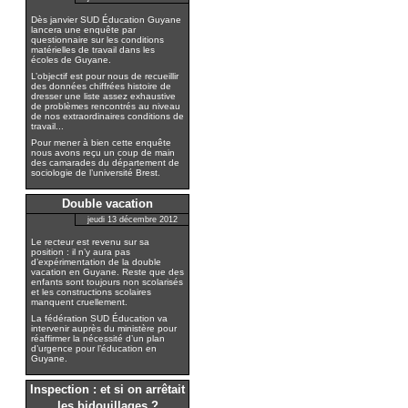
Dès janvier SUD Éducation Guyane
lancera une enquête par
questionnaire sur les conditions
matérielles de travail dans les
écoles de Guyane.
L’objectif est pour nous de recueillir
des données chiffrées histoire de
dresser une liste assez exhaustive
de problèmes rencontrés au niveau
de nos extraordinaires conditions de
travail...
Pour mener à bien cette enquête
nous avons reçu un coup de main
des camarades du département de
sociologie de l’université Brest.
Double vacation
jeudi 13 décembre 2012
Le recteur est revenu sur sa
position : il n’y aura pas
d’expérimentation de la double
vacation en Guyane. Reste que des
enfants sont toujours non scolarisés
et les constructions scolaires
manquent cruellement.
La fédération SUD Éducation va
intervenir auprès du ministère pour
réaffirmer la nécessité d’un plan
d’urgence pour l’éducation en
Guyane.
Inspection : et si on arrêtait
les bidouillages ?