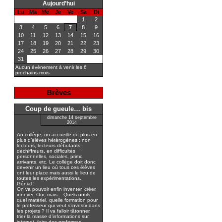
Aujourd’hui
Lu
Ma
Me
Je
Ve
Sa
Di
1
2
3
4
5
6
7
8
9
10
11
12
13
14
15
16
17
18
19
20
21
22
23
24
25
26
27
28
29
30
31
Aucun évènement à venir les 6
prochains mois
Brèves
Coup de gueule… bis
dimanche 14 septembre
2014
Au collège, on accueille de plus en
plus d’élèves hétérogènes : non
lecteurs, lecteurs débutants,
déchiffreurs, en difficultés
personnelles, sociales, primo
arrivants, etc. Le collège doit donc
devenir un lieu où tous ces élèves
ont leur place mais aussi le lieu de
toutes les expérimentations.
Génial !
On va pouvoir enfin inventer, créer,
innover. Oui, mais... Quels outils,
quel matériel, quelle formation pour
le professeur qui veut s’investir dans
les projets ? Il va falloir tâtonner,
trier la masse d’informations sur
internet, faire des proformas,