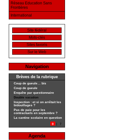
Réseau Education Sans
Frontières
International
Site fédéral
Mots-clés
Sites favoris
Sur le Web
Navigation
Brèves de la rubrique
Coup de gueule… bis
Coup de gueule
Enquête par questionnaire
Double vacation
Inspection : et si on arrêtait les
bidouillages ?
Pas de paie pour les
contractuels en septembre ?
La cantine scolaire en question
0
|
7
Agenda