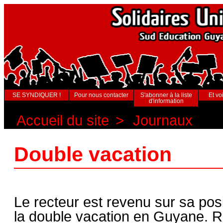
SE SYNDIQUER !
Pour nous contacter
S'abonner à la liste
Et voi
d'information
Accueil du site
>
Journaux
Double vacation
Le recteur est revenu sur sa posi
la double vacation en Guyane. R