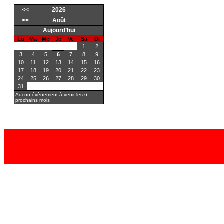
<<
2026
<<
Août
Aujourd’hui
Lu
Ma
Me
Je
Ve
Sa
Di
1
2
3
4
5
6
7
8
9
10
11
12
13
14
15
16
17
18
19
20
21
22
23
24
25
26
27
28
29
30
31
Aucun évènement à venir les 6
prochains mois