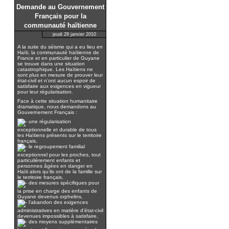
Demande au Gouvernement
Français pour la
communauté haïtienne
jeudi 28 janvier 2010
A la suite du séisme qui a eu lieu en
Haïti, la communauté haïtienne de
France et en particulier de Guyane
se trouve dans une situation
catastrophique. Les Haïtiens ne
sont plus en mesure de prouver leur
état-civil et n’ont aucun espoir de
satisfaire aux exigences en vigueur
pour leur régularisation.
Face à cette situation humanitaire
dramatique, nous demandons au
Gouvernement Français :
une régularisation
exceptionnelle et durable de tous
les Haïtiens présents sur le territoire
français,
le regroupement familial
exceptionnel pour les proches, tout
particulièrement enfants et
personnes âgées en danger en
Haïti alors qu’ils ont de la famille sur
le territoire français,
des mesures spécifiques pour
la prise en charge des enfants de
Guyane devenus orphelins,
l’abandon des exigences
administratives en matière d’état-civil
devenues impossibles à satisfaire,
des moyens supplémentaires