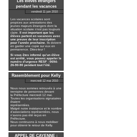
Les élèves étrangers
pendant les vacances
vendredi 11 juin 2010
Les vacances scolaires sont
propices aux arrestations des
jeunes majeurs étrangers dont la
situation scolaire n’est pas toujours
claire.
Il est important que les
élèves partent en vacances avec
une preuve de leur inscription
pour l’année prochaine.
Ils doivent
en garder une copie sur eux en
permanence. Dites-leur !
Si vous êtes informé qu’un élève
est arrêté, vous pouvez appeler le
numéro d’urgence RESF : 0694-
26-90-90 pendant tout l’été.
Rasemblement pour Kelly
mercredi 12 mai 2010
Nous nous sommes retrouvés à une
trentaine de personnes devant
la Préfecture mercredi 12 mai.
Toutes les organisations signataires
étaient
représentées.
Malgré notre insistance et le nombre
d’associations représentées, nous
n’avons pas été reçus en
Préfecture.
Nous continuons à nous mobiliser
pour obtenir le retour de Kelly.
APPEL DE CAYENNE :