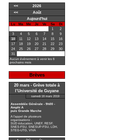
<<
2026
<<
Août
Aujourd’hui
Lu
Ma
Me
Je
Ve
Sa
Di
1
2
3
4
5
6
7
8
9
10
11
12
13
14
15
16
17
18
19
20
21
22
23
24
25
26
27
28
29
30
31
Aucun évènement à venir les 6
prochains mois
Brèves
20 mars - Grève totale à
l’Université de Guyane
samedi 16 mars 2019
Assemblée Générale - 9h00 -
Amphi A
puis Grande Marche
A l’appel de plusieurs
organisations :
SUD éducation, UNEF, RESF,
SNES-FSU, SNESUP-FSU, LDH,
STEG-UTG, VIVA