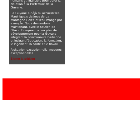
humains et financiers pour gérer la
situation à la Préfecture de la
Guyane.
La Guyane a déjà su accueillir les
Martiniquais victimes de La
Montagne Pelée et les Hmongs par
exemple. Nous demandons
maintenant, avec le soutien de
l’Union Européenne, un plan de
développement pour la Guyane,
intégrant la communauté haïtienne
et incluant l’éducation, la formation,
le logement, la santé et le travail.
A situation exceptionnelle, mesures
exceptionnelles.
Signer la pétition