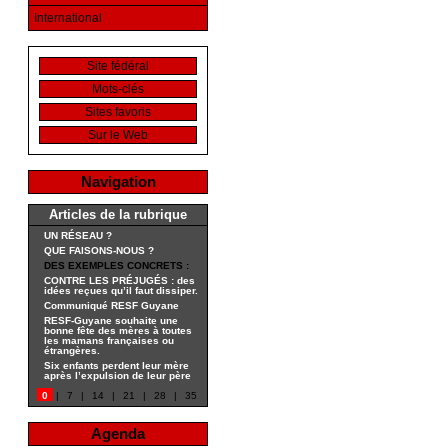
International
Site fédéral
Mots-clés
Sites favoris
Sur le Web
Navigation
Articles de la rubrique
UN RÉSEAU ?
QUE FAISONS-NOUS ?
DES EXEMPLES CONCRETS :
CONTRE LES PRÉJUGÉS : des
idées reçues qu’il faut dissiper.
Communiqué RESF Guyane
RESF-Guyane souhaite une
bonne fête des mères à toutes
les mamans françaises ou
étrangères.
Six enfants perdent leur mère
après l’expulsion de leur père
0
|
7
|
14
|
21
|
28
|
35
Agenda