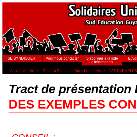
SE SYNDIQUER !
Pour nous contacter
S'abonner à la liste
Et voi
d'information
Accueil du site
>
Réseau Education Sans Frontières
>
DES EXEMPLES
Tract de présentation
DES EXEMPLES CON