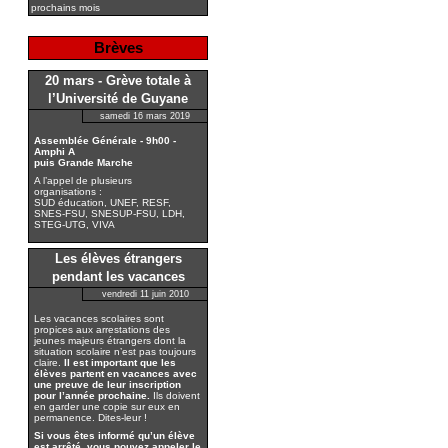
prochains mois
Brèves
20 mars - Grève totale à
l’Université de Guyane
samedi 16 mars 2019
Assemblée Générale - 9h00 -
Amphi A
puis Grande Marche
A l’appel de plusieurs
organisations :
SUD éducation, UNEF, RESF,
SNES-FSU, SNESUP-FSU, LDH,
STEG-UTG, VIVA
Les élèves étrangers
pendant les vacances
vendredi 11 juin 2010
Les vacances scolaires sont
propices aux arrestations des
jeunes majeurs étrangers dont la
situation scolaire n’est pas toujours
claire.
Il est important que les
élèves partent en vacances avec
une preuve de leur inscription
pour l’année prochaine.
Ils doivent
en garder une copie sur eux en
permanence. Dites-leur !
Si vous êtes informé qu’un élève
est arrêté, vous pouvez appeler le