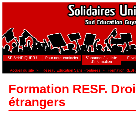
SE SYNDIQUER !
Pour nous contacter
S'abonner à la liste
Et voi
d'information
Accueil du site
>
Réseau Education Sans Frontières
>
Formation RESF. D
Formation RESF. Droit 
étrangers