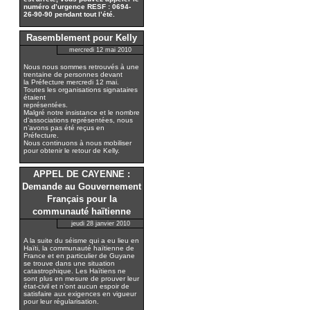
numéro d’urgence RESF : 0694-
26-90-90 pendant tout l’été.
Rasemblement pour Kelly
mercredi 12 mai 2010
Nous nous sommes retrouvés à une
trentaine de personnes devant
la Préfecture mercredi 12 mai.
Toutes les organisations signataires
étaient
représentées.
Malgré notre insistance et le nombre
d’associations représentées, nous
n’avons pas été reçus en
Préfecture.
Nous continuons à nous mobiliser
pour obtenir le retour de Kelly.
APPEL DE CAYENNE :
Demande au Gouvernement
Français pour la
communauté haïtienne
jeudi 28 janvier 2010
A la suite du séisme qui a eu lieu en
Haïti, la communauté haïtienne de
France et en particulier de Guyane
se trouve dans une situation
catastrophique. Les Haïtiens ne
sont plus en mesure de prouver leur
état-civil et n’ont aucun espoir de
satisfaire aux exigences en vigueur
pour leur régularisation.