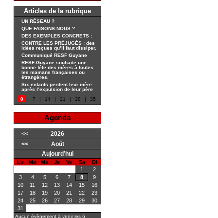
Articles de la rubrique
UN RÉSEAU ?
QUE FAISONS-NOUS ?
DES EXEMPLES CONCRETS :
CONTRE LES PRÉJUGÉS : des
idées reçues qu’il faut dissiper.
Communiqué RESF Guyane
RESF-Guyane souhaite une
bonne fête des mères à toutes
les mamans françaises ou
étrangères.
Six enfants perdent leur mère
après l’expulsion de leur père
0
|
7
|
14
|
21
|
28
|
35
Agenda
<<
2026
<<
Août
Aujourd’hui
Lu
Ma
Me
Je
Ve
Sa
Di
1
2
3
4
5
6
7
8
9
10
11
12
13
14
15
16
17
18
19
20
21
22
23
24
25
26
27
28
29
30
31
Aucun évènement à venir les 6